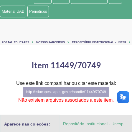
Ministério de Minas e Energia
Material UAB
Periódicos
Ministério da Ciência, Tecnologia, Inovações e Comunicações
Ministério do Meio Ambiente
PORTAL EDUCAPES
NOSSOS PARCEIROS
REPOSITÓRIO INSTITUCIONAL - UNESP
Ministério do Turismo
Ministério do Desenvolvimento Regional
Item 11449/70749
Controladoria-Geral da União
Use este link compartilhar ou citar este material:
Ministério da Mulher, da Família e dos Direitos Humanos
http://educapes.capes.gov.br/handle/11449/70749
Secretaria-Geral
Não existem arquivos associados a este item.
Secretaria de Governo
Repositório Institucional - Unesp
Aparece nas coleções:
Gabinete de Segurança Institucional