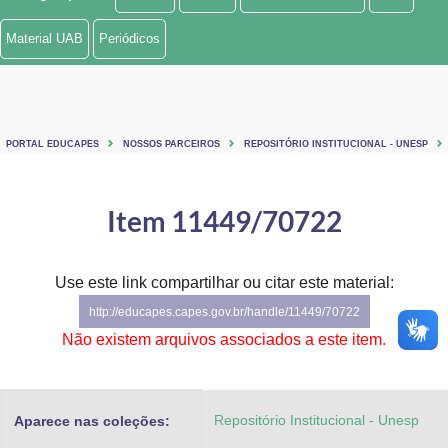
Ministério de Minas e Energia
Material UAB
Periódicos
Ministério da Ciência, Tecnologia, Inovações e Comunicações
Ministério do Meio Ambiente
PORTAL EDUCAPES
NOSSOS PARCEIROS
REPOSITÓRIO INSTITUCIONAL - UNESP
Ministério do Turismo
Ministério do Desenvolvimento Regional
Item 11449/70722
Controladoria-Geral da União
Use este link compartilhar ou citar este material:
Ministério da Mulher, da Família e dos Direitos Humanos
http://educapes.capes.gov.br/handle/11449/70722
Secretaria-Geral
Não existem arquivos associados a este item.
Secretaria de Governo
Repositório Institucional - Unesp
Aparece nas coleções:
Gabinete de Segurança Institucional