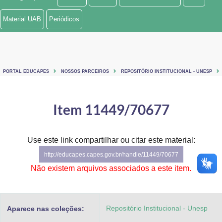
Ministério de Minas e Energia
Material UAB
Periódicos
Ministério da Ciência, Tecnologia, Inovações e Comunicações
Ministério do Meio Ambiente
PORTAL EDUCAPES
NOSSOS PARCEIROS
REPOSITÓRIO INSTITUCIONAL - UNESP
Ministério do Turismo
Ministério do Desenvolvimento Regional
Item 11449/70677
Controladoria-Geral da União
Use este link compartilhar ou citar este material:
Ministério da Mulher, da Família e dos Direitos Humanos
http://educapes.capes.gov.br/handle/11449/70677
Secretaria-Geral
Não existem arquivos associados a este item.
Secretaria de Governo
Repositório Institucional - Unesp
Aparece nas coleções:
Gabinete de Segurança Institucional