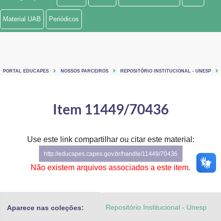
Ministério de Minas e Energia
Material UAB
Periódicos
Ministério da Ciência, Tecnologia, Inovações e Comunicações
Ministério do Meio Ambiente
PORTAL EDUCAPES
NOSSOS PARCEIROS
REPOSITÓRIO INSTITUCIONAL - UNESP
Ministério do Turismo
Ministério do Desenvolvimento Regional
Item 11449/70436
Controladoria-Geral da União
Use este link compartilhar ou citar este material:
Ministério da Mulher, da Família e dos Direitos Humanos
http://educapes.capes.gov.br/handle/11449/70436
Secretaria-Geral
Não existem arquivos associados a este item.
Secretaria de Governo
Repositório Institucional - Unesp
Aparece nas coleções:
Gabinete de Segurança Institucional