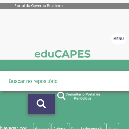
Portal do Governo Brasileiro
MENU
Navegar por:
Assunto
Autores
Data do documento
Título