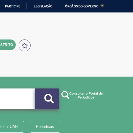
PARTICIPE
LEGISLAÇÃO
ÓRGÃOS DO GOVERNO
stério da Economia
Ministério da Infraestrutura
stério de Minas e Energia
Ministério da Ciência,
Tecnologia, Inovações e
Comunicações
STRITO
tério da Mulher, da Família
Secretaria-Geral
s Direitos Humanos
lto
terial UAB
Periódicos