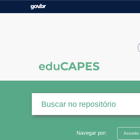
Casa Civil
Ministério da Justiça e
Segurança Pública
Ministério da Agricultura,
Ministério da Educação
Pecuária e Abastecimento
Ministério do Meio Ambiente
Ministério do Turismo
Secretaria de Governo
Gabinete de Segurança
Institucional
Navegar por:
Assunto