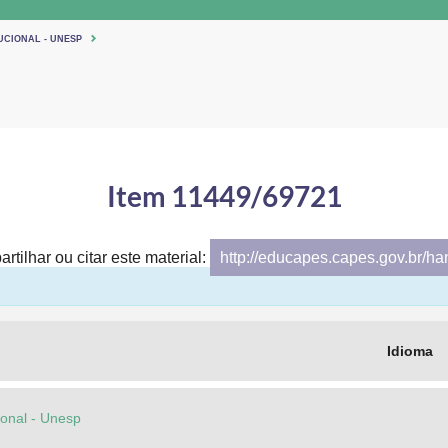
UCIONAL - UNESP
Item 11449/69721
rtilhar ou citar este material:
http://educapes.capes.gov.br/h
Idioma
cional - Unesp