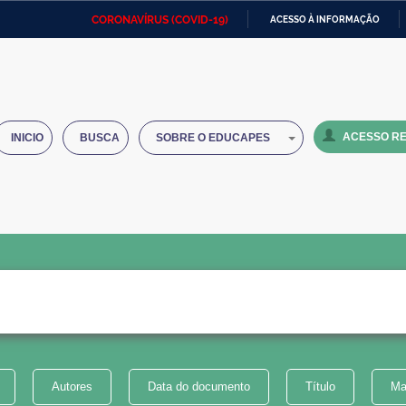
CORONAVÍRUS (COVID-19)
ACESSO À INFORMAÇÃO
Ministério da Defesa
Ministério das Relações
Mini
IR
Exteriores
PARA
O
Ministério da Cidadania
Ministério da Saúde
Mini
CONTEÚDO
ACESSO RE
INICIO
BUSCA
SOBRE O EDUCAPES
Ministério do Desenvolvimento
Controladoria-Geral da União
Minis
Regional
e do
Advocacia-Geral da União
Banco Central do Brasil
Plana
Autores
Data do documento
Título
Ma