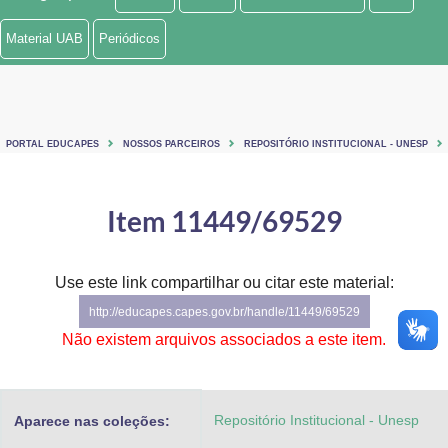
Ministério de Minas e Energia
Material UAB
Periódicos
Ministério da Ciência, Tecnologia, Inovações e Comunicações
Ministério do Meio Ambiente
PORTAL EDUCAPES
NOSSOS PARCEIROS
REPOSITÓRIO INSTITUCIONAL - UNESP
Ministério do Turismo
Ministério do Desenvolvimento Regional
Item 11449/69529
Controladoria-Geral da União
Use este link compartilhar ou citar este material:
Ministério da Mulher, da Família e dos Direitos Humanos
http://educapes.capes.gov.br/handle/11449/69529
Secretaria-Geral
Não existem arquivos associados a este item.
Secretaria de Governo
Repositório Institucional - Unesp
Aparece nas coleções:
Gabinete de Segurança Institucional