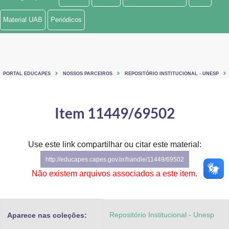
Ministério de Minas e Energia
Material UAB
Periódicos
Ministério da Ciência, Tecnologia, Inovações e Comunicações
Ministério do Meio Ambiente
PORTAL EDUCAPES
NOSSOS PARCEIROS
REPOSITÓRIO INSTITUCIONAL - UNESP
Ministério do Turismo
Ministério do Desenvolvimento Regional
Item 11449/69502
Controladoria-Geral da União
Use este link compartilhar ou citar este material:
Ministério da Mulher, da Família e dos Direitos Humanos
http://educapes.capes.gov.br/handle/11449/69502
Secretaria-Geral
Não existem arquivos associados a este item.
Secretaria de Governo
Repositório Institucional - Unesp
Aparece nas coleções:
Gabinete de Segurança Institucional