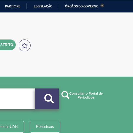
PARTICIPE
LEGISLAÇÃO
ÓRGÃOS DO GOVERNO
stério da Economia
Ministério da Infraestrutura
stério de Minas e Energia
Ministério da Ciência,
Tecnologia, Inovações e
Comunicações
STRITO
tério da Mulher, da Família
Secretaria-Geral
s Direitos Humanos
lto
terial UAB
Periódicos