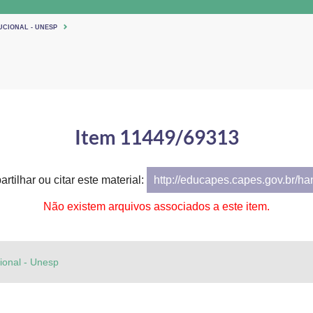
UCIONAL - UNESP
Item 11449/69313
rtilhar ou citar este material:
http://educapes.capes.gov.br/h
Não existem arquivos associados a este item.
cional - Unesp