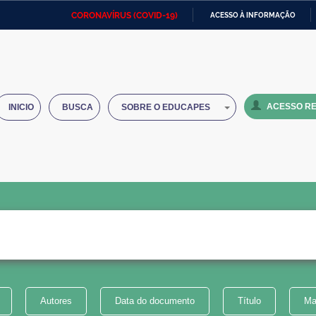
CORONAVÍRUS (COVID-19)
ACESSO À INFORMAÇÃO
Ministério da Defesa
Ministério das Relações
Mini
IR
Exteriores
PARA
O
Ministério da Cidadania
Ministério da Saúde
Mini
CONTEÚDO
ACESSO RE
INICIO
BUSCA
SOBRE O EDUCAPES
Ministério do Desenvolvimento
Controladoria-Geral da União
Minis
Regional
e do
Advocacia-Geral da União
Banco Central do Brasil
Plana
Autores
Data do documento
Título
Ma