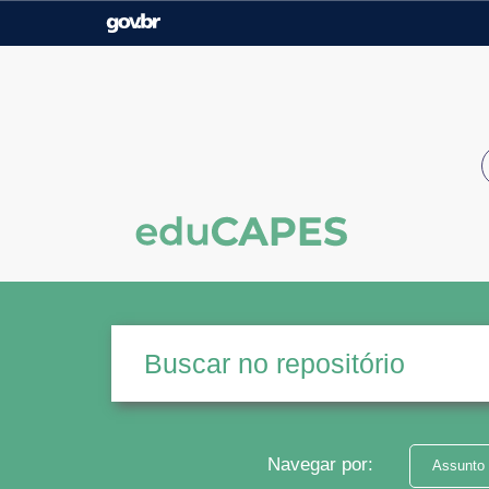
Casa Civil
Ministério da Justiça e
Segurança Pública
Ministério da Agricultura,
Ministério da Educação
Pecuária e Abastecimento
Ministério do Meio Ambiente
Ministério do Turismo
Secretaria de Governo
Gabinete de Segurança
Institucional
Navegar por:
Assunto