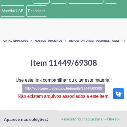
Ministério de Minas e Energia
Material UAB
Periódicos
Ministério da Ciência, Tecnologia, Inovações e Comunicações
Ministério do Meio Ambiente
PORTAL EDUCAPES
NOSSOS PARCEIROS
REPOSITÓRIO INSTITUCIONAL - UNESP
Ministério do Turismo
Ministério do Desenvolvimento Regional
Item 11449/69308
Controladoria-Geral da União
Use este link compartilhar ou citar este material:
Ministério da Mulher, da Família e dos Direitos Humanos
http://educapes.capes.gov.br/handle/11449/69308
Secretaria-Geral
Não existem arquivos associados a este item.
Secretaria de Governo
Repositório Institucional - Unesp
Aparece nas coleções:
Gabinete de Segurança Institucional