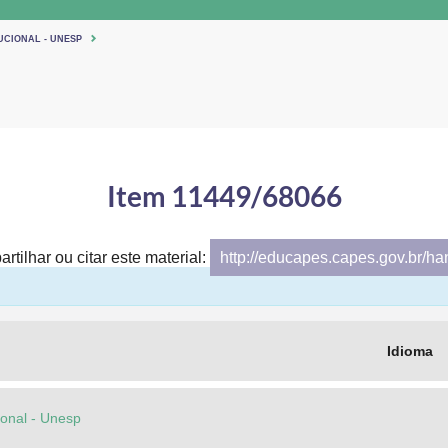
UCIONAL - UNESP
Item 11449/68066
rtilhar ou citar este material:
http://educapes.capes.gov.br/h
Idioma
cional - Unesp