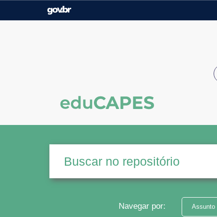
Casa Civil
Ministério da Justiça e
Segurança Pública
Ministério da Agricultura,
Ministério da Educação
Pecuária e Abastecimento
Ministério do Meio Ambiente
Ministério do Turismo
Secretaria de Governo
Gabinete de Segurança
Institucional
Navegar por:
Assunto