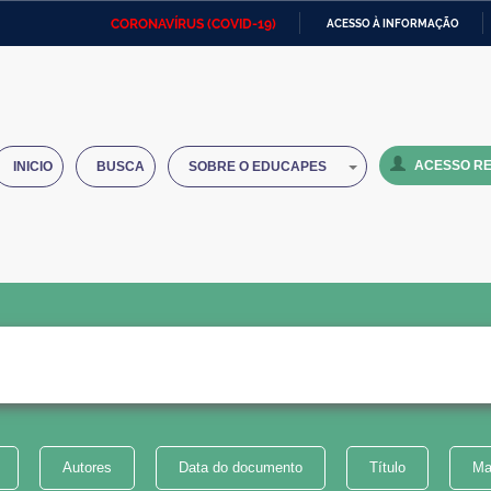
CORONAVÍRUS (COVID-19)
ACESSO À INFORMAÇÃO
Ministério da Defesa
Ministério das Relações
Mini
IR
Exteriores
PARA
O
Ministério da Cidadania
Ministério da Saúde
Mini
CONTEÚDO
ACESSO RE
INICIO
BUSCA
SOBRE O EDUCAPES
Ministério do Desenvolvimento
Controladoria-Geral da União
Minis
Regional
e do
Advocacia-Geral da União
Banco Central do Brasil
Plana
Autores
Data do documento
Título
Ma