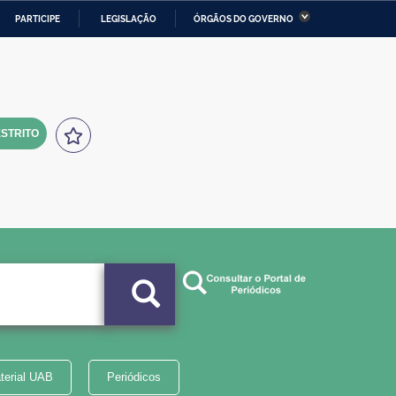
PARTICIPE
LEGISLAÇÃO
ÓRGÃOS DO GOVERNO
stério da Economia
Ministério da Infraestrutura
stério de Minas e Energia
Ministério da Ciência,
Tecnologia, Inovações e
Comunicações
STRITO
tério da Mulher, da Família
Secretaria-Geral
s Direitos Humanos
lto
terial UAB
Periódicos