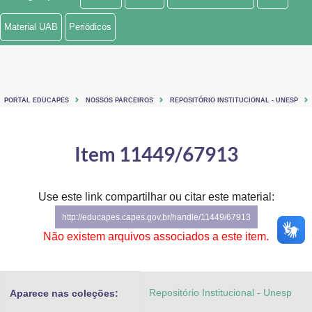
Ministério de Minas e Energia
Material UAB
Periódicos
Ministério da Ciência, Tecnologia, Inovações e Comunicações
Ministério do Meio Ambiente
PORTAL EDUCAPES
NOSSOS PARCEIROS
REPOSITÓRIO INSTITUCIONAL - UNESP
Ministério do Turismo
Ministério do Desenvolvimento Regional
Item 11449/67913
Controladoria-Geral da União
Use este link compartilhar ou citar este material:
Ministério da Mulher, da Família e dos Direitos Humanos
http://educapes.capes.gov.br/handle/11449/67913
Secretaria-Geral
Não existem arquivos associados a este item.
Secretaria de Governo
Repositório Institucional - Unesp
Aparece nas coleções:
Gabinete de Segurança Institucional