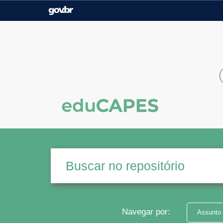
Casa Civil
Ministério da Justiça e
Segurança Pública
Ministério da Agricultura,
Ministério da Educação
Pecuária e Abastecimento
Ministério do Meio Ambiente
Ministério do Turismo
Secretaria de Governo
Gabinete de Segurança
Institucional
Navegar por:
Assunto