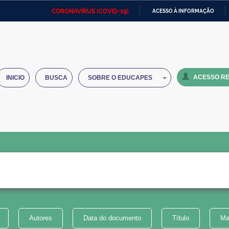
CORONAVÍRUS (COVID-19)
ACESSO À INFORMAÇÃO
Ministério da Defesa
Ministério das Relações
Mini
IR
Exteriores
PARA
O
Ministério da Cidadania
Ministério da Saúde
Mini
CONTEÚDO
ACESSO RE
INICIO
BUSCA
SOBRE O EDUCAPES
Ministério do Desenvolvimento
Controladoria-Geral da União
Minis
Regional
e do
Advocacia-Geral da União
Banco Central do Brasil
Plana
Autores
Data do documento
Título
Ma