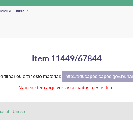
UCIONAL - UNESP
Item 11449/67844
rtilhar ou citar este material:
http://educapes.capes.gov.br/h
Não existem arquivos associados a este item.
cional - Unesp