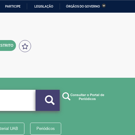
PARTICIPE
LEGISLAÇÃO
ÓRGÃOS DO GOVERNO
stério da Economia
Ministério da Infraestrutura
stério de Minas e Energia
Ministério da Ciência,
Tecnologia, Inovações e
Comunicações
STRITO
tério da Mulher, da Família
Secretaria-Geral
s Direitos Humanos
lto
terial UAB
Periódicos