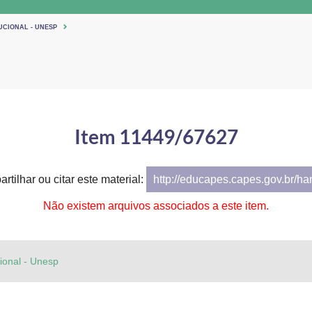
UCIONAL - UNESP
Item 11449/67627
rtilhar ou citar este material:
http://educapes.capes.gov.br/h
Não existem arquivos associados a este item.
cional - Unesp