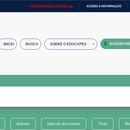
CORONAVÍRUS (COVID-19)
ACESSO À INFORMAÇÃO
Ministério da Defesa
Ministério das Relações
Mini
IR
Exteriores
PARA
O
Ministério da Cidadania
Ministério da Saúde
Mini
CONTEÚDO
ACESSO RE
INICIO
BUSCA
SOBRE O EDUCAPES
Ministério do Desenvolvimento
Controladoria-Geral da União
Minis
Regional
e do
Advocacia-Geral da União
Banco Central do Brasil
Plana
Autores
Data do documento
Título
Ma