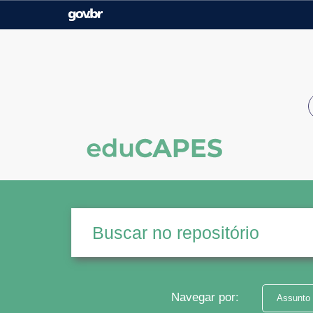
Casa Civil
Ministério da Justiça e
Segurança Pública
Ministério da Agricultura,
Ministério da Educação
Pecuária e Abastecimento
Ministério do Meio Ambiente
Ministério do Turismo
Secretaria de Governo
Gabinete de Segurança
Institucional
Navegar por:
Assunto