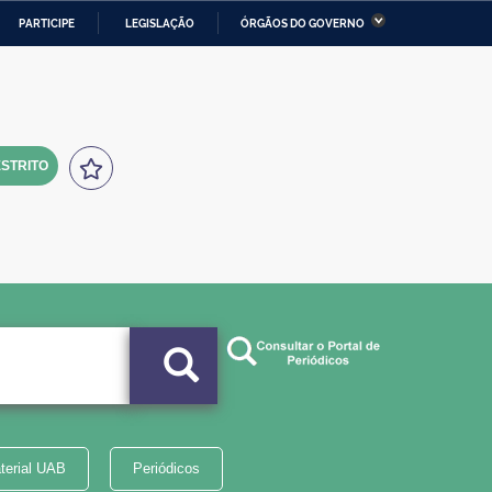
PARTICIPE
LEGISLAÇÃO
ÓRGÃOS DO GOVERNO
stério da Economia
Ministério da Infraestrutura
stério de Minas e Energia
Ministério da Ciência,
Tecnologia, Inovações e
Comunicações
STRITO
tério da Mulher, da Família
Secretaria-Geral
s Direitos Humanos
lto
terial UAB
Periódicos