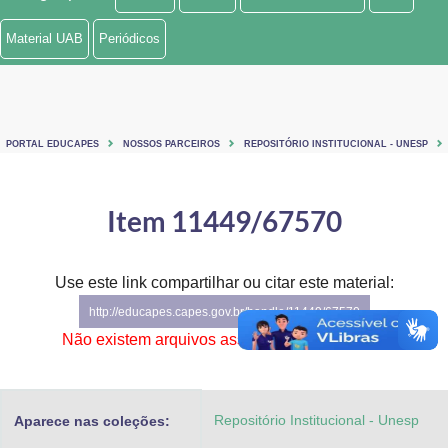
Ministério de Minas e Energia
Material UAB
Periódicos
Ministério da Ciência, Tecnologia, Inovações e Comunicações
Ministério do Meio Ambiente
PORTAL EDUCAPES
NOSSOS PARCEIROS
REPOSITÓRIO INSTITUCIONAL - UNESP
Ministério do Turismo
Ministério do Desenvolvimento Regional
Item 11449/67570
Controladoria-Geral da União
Use este link compartilhar ou citar este material:
Ministério da Mulher, da Família e dos Direitos Humanos
http://educapes.capes.gov.br/handle/11449/67570
Secretaria-Geral
Não existem arquivos associados a este item.
Secretaria de Governo
Repositório Institucional - Unesp
Aparece nas coleções:
Gabinete de Segurança Institucional