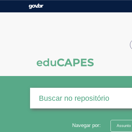
Casa Civil
Ministério da Justiça e
Segurança Pública
Ministério da Agricultura,
Ministério da Educação
Pecuária e Abastecimento
Ministério do Meio Ambiente
Ministério do Turismo
Secretaria de Governo
Gabinete de Segurança
Institucional
Navegar por:
Assunto