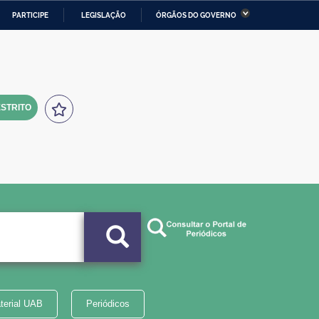
PARTICIPE
LEGISLAÇÃO
ÓRGÃOS DO GOVERNO
stério da Economia
Ministério da Infraestrutura
stério de Minas e Energia
Ministério da Ciência,
Tecnologia, Inovações e
Comunicações
STRITO
tério da Mulher, da Família
Secretaria-Geral
s Direitos Humanos
lto
terial UAB
Periódicos