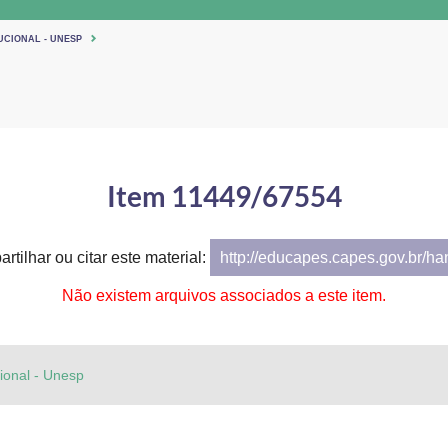
UCIONAL - UNESP
Item 11449/67554
rtilhar ou citar este material:
http://educapes.capes.gov.br/h
Não existem arquivos associados a este item.
cional - Unesp