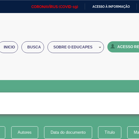
CORONAVÍRUS (COVID-19)
ACESSO À INFORMAÇÃO
Ministério da Defesa
Ministério das Relações
Mini
IR
Exteriores
PARA
O
Ministério da Cidadania
Ministério da Saúde
Mini
CONTEÚDO
ACESSO RE
INICIO
BUSCA
SOBRE O EDUCAPES
Ministério do Desenvolvimento
Controladoria-Geral da União
Minis
Regional
e do
Advocacia-Geral da União
Banco Central do Brasil
Plana
Autores
Data do documento
Título
Ma