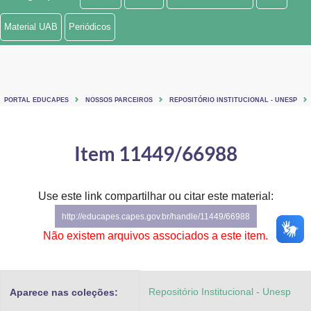
Ministério de Minas e Energia
Material UAB
Periódicos
Ministério da Ciência, Tecnologia, Inovações e Comunicações
Ministério do Meio Ambiente
PORTAL EDUCAPES
NOSSOS PARCEIROS
REPOSITÓRIO INSTITUCIONAL - UNESP
Ministério do Turismo
Ministério do Desenvolvimento Regional
Item 11449/66988
Controladoria-Geral da União
Use este link compartilhar ou citar este material:
Ministério da Mulher, da Família e dos Direitos Humanos
http://educapes.capes.gov.br/handle/11449/66988
Secretaria-Geral
Não existem arquivos associados a este item.
Secretaria de Governo
Repositório Institucional - Unesp
Aparece nas coleções:
Gabinete de Segurança Institucional