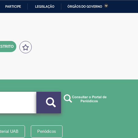
PARTICIPE
LEGISLAÇÃO
ÓRGÃOS DO GOVERNO
stério da Economia
Ministério da Infraestrutura
stério de Minas e Energia
Ministério da Ciência,
Tecnologia, Inovações e
Comunicações
STRITO
tério da Mulher, da Família
Secretaria-Geral
s Direitos Humanos
lto
terial UAB
Periódicos