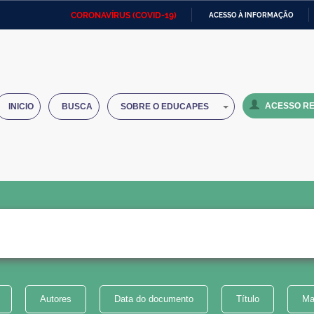
CORONAVÍRUS (COVID-19)
ACESSO À INFORMAÇÃO
Ministério da Defesa
Ministério das Relações
Mini
IR
Exteriores
PARA
O
Ministério da Cidadania
Ministério da Saúde
Mini
CONTEÚDO
ACESSO RE
INICIO
BUSCA
SOBRE O EDUCAPES
Ministério do Desenvolvimento
Controladoria-Geral da União
Minis
Regional
e do
Advocacia-Geral da União
Banco Central do Brasil
Plana
Autores
Data do documento
Título
Ma