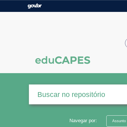
Casa Civil
Ministério da Justiça e
Segurança Pública
Ministério da Agricultura,
Ministério da Educação
Pecuária e Abastecimento
Ministério do Meio Ambiente
Ministério do Turismo
Secretaria de Governo
Gabinete de Segurança
Institucional
Navegar por:
Assunto