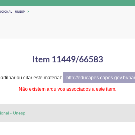
UCIONAL - UNESP
Item 11449/66583
rtilhar ou citar este material:
http://educapes.capes.gov.br/h
Não existem arquivos associados a este item.
cional - Unesp