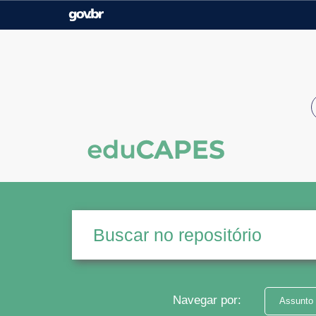
Casa Civil
Ministério da Justiça e
Segurança Pública
Ministério da Agricultura,
Ministério da Educação
Pecuária e Abastecimento
Ministério do Meio Ambiente
Ministério do Turismo
Secretaria de Governo
Gabinete de Segurança
Institucional
Navegar por:
Assunto