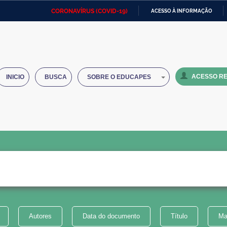
CORONAVÍRUS (COVID-19)
ACESSO À INFORMAÇÃO
Ministério da Defesa
Ministério das Relações
Mini
IR
Exteriores
PARA
O
Ministério da Cidadania
Ministério da Saúde
Mini
CONTEÚDO
ACESSO RE
INICIO
BUSCA
SOBRE O EDUCAPES
Ministério do Desenvolvimento
Controladoria-Geral da União
Minis
Regional
e do
Advocacia-Geral da União
Banco Central do Brasil
Plana
Autores
Data do documento
Título
Ma