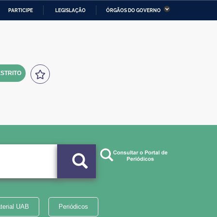
PARTICIPE
LEGISLAÇÃO
ÓRGÃOS DO GOVERNO
stério da Economia
Ministério da Infraestrutura
stério de Minas e Energia
Ministério da Ciência,
Tecnologia, Inovações e
Comunicações
STRITO
tério da Mulher, da Família
Secretaria-Geral
s Direitos Humanos
lto
terial UAB
Periódicos