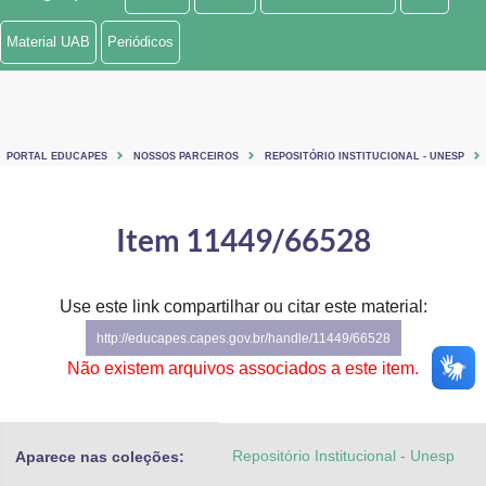
Ministério de Minas e Energia
Material UAB
Periódicos
Ministério da Ciência, Tecnologia, Inovações e Comunicações
Ministério do Meio Ambiente
PORTAL EDUCAPES
NOSSOS PARCEIROS
REPOSITÓRIO INSTITUCIONAL - UNESP
Ministério do Turismo
Ministério do Desenvolvimento Regional
Item 11449/66528
Controladoria-Geral da União
Use este link compartilhar ou citar este material:
Ministério da Mulher, da Família e dos Direitos Humanos
http://educapes.capes.gov.br/handle/11449/66528
Secretaria-Geral
Não existem arquivos associados a este item.
Secretaria de Governo
Repositório Institucional - Unesp
Aparece nas coleções:
Gabinete de Segurança Institucional