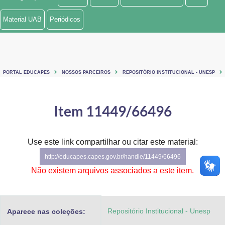
Ministério de Minas e Energia
Material UAB
Periódicos
Ministério da Ciência, Tecnologia, Inovações e Comunicações
Ministério do Meio Ambiente
PORTAL EDUCAPES
NOSSOS PARCEIROS
REPOSITÓRIO INSTITUCIONAL - UNESP
Ministério do Turismo
Ministério do Desenvolvimento Regional
Item 11449/66496
Controladoria-Geral da União
Use este link compartilhar ou citar este material:
Ministério da Mulher, da Família e dos Direitos Humanos
http://educapes.capes.gov.br/handle/11449/66496
Secretaria-Geral
Não existem arquivos associados a este item.
Secretaria de Governo
Repositório Institucional - Unesp
Aparece nas coleções:
Gabinete de Segurança Institucional