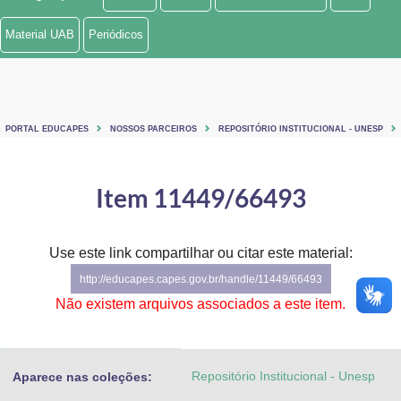
Ministério de Minas e Energia
Material UAB
Periódicos
Ministério da Ciência, Tecnologia, Inovações e Comunicações
Ministério do Meio Ambiente
PORTAL EDUCAPES
NOSSOS PARCEIROS
REPOSITÓRIO INSTITUCIONAL - UNESP
Ministério do Turismo
Ministério do Desenvolvimento Regional
Item 11449/66493
Controladoria-Geral da União
Use este link compartilhar ou citar este material:
Ministério da Mulher, da Família e dos Direitos Humanos
http://educapes.capes.gov.br/handle/11449/66493
Secretaria-Geral
Não existem arquivos associados a este item.
Secretaria de Governo
Repositório Institucional - Unesp
Aparece nas coleções:
Gabinete de Segurança Institucional