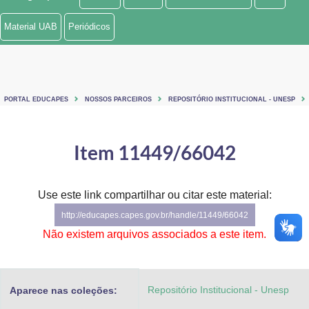
Ministério de Minas e Energia
Material UAB
Periódicos
Ministério da Ciência, Tecnologia, Inovações e Comunicações
Ministério do Meio Ambiente
PORTAL EDUCAPES
NOSSOS PARCEIROS
REPOSITÓRIO INSTITUCIONAL - UNESP
Ministério do Turismo
Ministério do Desenvolvimento Regional
Item 11449/66042
Controladoria-Geral da União
Use este link compartilhar ou citar este material:
Ministério da Mulher, da Família e dos Direitos Humanos
http://educapes.capes.gov.br/handle/11449/66042
Secretaria-Geral
Não existem arquivos associados a este item.
Secretaria de Governo
Repositório Institucional - Unesp
Aparece nas coleções:
Gabinete de Segurança Institucional