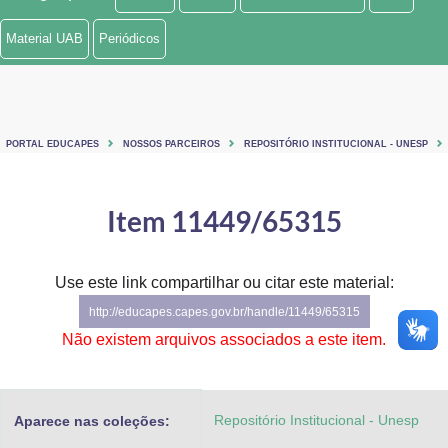
Ministério de Minas e Energia
Material UAB
Periódicos
Ministério da Ciência, Tecnologia, Inovações e Comunicações
Ministério do Meio Ambiente
PORTAL EDUCAPES
NOSSOS PARCEIROS
REPOSITÓRIO INSTITUCIONAL - UNESP
Ministério do Turismo
Ministério do Desenvolvimento Regional
Item 11449/65315
Controladoria-Geral da União
Use este link compartilhar ou citar este material:
Ministério da Mulher, da Família e dos Direitos Humanos
http://educapes.capes.gov.br/handle/11449/65315
Secretaria-Geral
Não existem arquivos associados a este item.
Secretaria de Governo
Repositório Institucional - Unesp
Aparece nas coleções:
Gabinete de Segurança Institucional