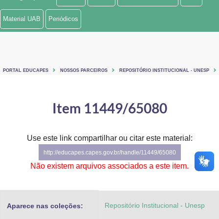
Ministério de Minas e Energia
Material UAB
Periódicos
Ministério da Ciência, Tecnologia, Inovações e Comunicações
Ministério do Meio Ambiente
PORTAL EDUCAPES
NOSSOS PARCEIROS
REPOSITÓRIO INSTITUCIONAL - UNESP
Ministério do Turismo
Ministério do Desenvolvimento Regional
Item 11449/65080
Controladoria-Geral da União
Use este link compartilhar ou citar este material:
Ministério da Mulher, da Família e dos Direitos Humanos
http://educapes.capes.gov.br/handle/11449/65080
Secretaria-Geral
Não existem arquivos associados a este item.
Secretaria de Governo
Repositório Institucional - Unesp
Aparece nas coleções:
Gabinete de Segurança Institucional