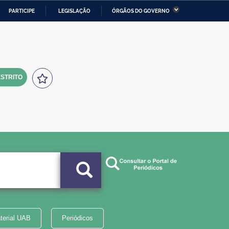
PARTICIPE
LEGISLAÇÃO
ÓRGÃOS DO GOVERNO
stério da Economia
Ministério da Infraestrutura
stério de Minas e Energia
Ministério da Ciência,
Tecnologia, Inovações e
Comunicações
STRITO
tério da Mulher, da Família
Secretaria-Geral
s Direitos Humanos
lto
terial UAB
Periódicos