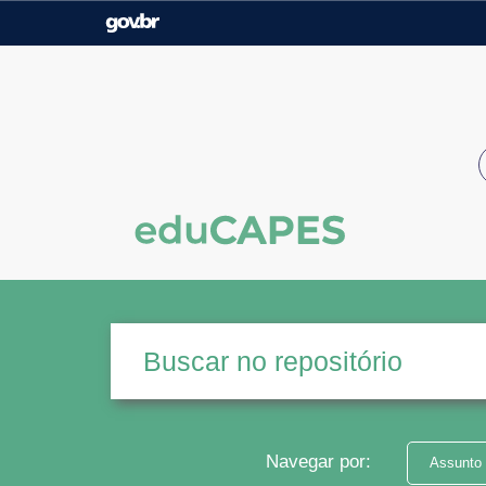
Casa Civil
Ministério da Justiça e
Segurança Pública
Ministério da Agricultura,
Ministério da Educação
Pecuária e Abastecimento
Ministério do Meio Ambiente
Ministério do Turismo
Secretaria de Governo
Gabinete de Segurança
Institucional
Navegar por:
Assunto