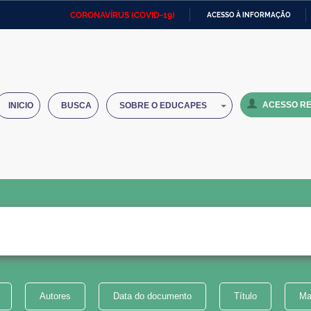
CORONAVÍRUS (COVID-19)
ACESSO À INFORMAÇÃO
Ministério da Defesa
Ministério das Relações
Mini
IR
Exteriores
PARA
O
Ministério da Cidadania
Ministério da Saúde
Mini
CONTEÚDO
ACESSO RE
INICIO
BUSCA
SOBRE O EDUCAPES
Ministério do Desenvolvimento
Controladoria-Geral da União
Minis
Regional
e do
Advocacia-Geral da União
Banco Central do Brasil
Plana
Autores
Data do documento
Título
Ma