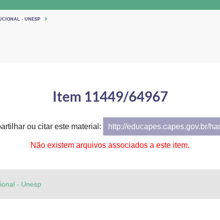
UCIONAL - UNESP
Item 11449/64967
rtilhar ou citar este material:
http://educapes.capes.gov.br/h
Não existem arquivos associados a este item.
cional - Unesp