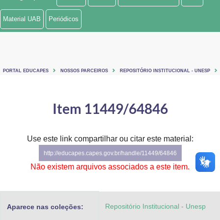
Ministério de Minas e Energia
Material UAB
Periódicos
Ministério da Ciência, Tecnologia, Inovações e Comunicações
Ministério do Meio Ambiente
PORTAL EDUCAPES
NOSSOS PARCEIROS
REPOSITÓRIO INSTITUCIONAL - UNESP
Ministério do Turismo
Ministério do Desenvolvimento Regional
Item 11449/64846
Controladoria-Geral da União
Use este link compartilhar ou citar este material:
Ministério da Mulher, da Família e dos Direitos Humanos
http://educapes.capes.gov.br/handle/11449/64846
Secretaria-Geral
Não existem arquivos associados a este item.
Secretaria de Governo
Repositório Institucional - Unesp
Aparece nas coleções:
Gabinete de Segurança Institucional