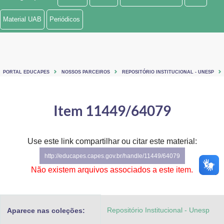
Ministério de Minas e Energia
Material UAB
Periódicos
Ministério da Ciência, Tecnologia, Inovações e Comunicações
Ministério do Meio Ambiente
PORTAL EDUCAPES
NOSSOS PARCEIROS
REPOSITÓRIO INSTITUCIONAL - UNESP
Ministério do Turismo
Ministério do Desenvolvimento Regional
Item 11449/64079
Controladoria-Geral da União
Use este link compartilhar ou citar este material:
Ministério da Mulher, da Família e dos Direitos Humanos
http://educapes.capes.gov.br/handle/11449/64079
Secretaria-Geral
Não existem arquivos associados a este item.
Secretaria de Governo
Repositório Institucional - Unesp
Aparece nas coleções:
Gabinete de Segurança Institucional