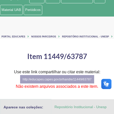
Ministério de Minas e Energia
Material UAB
Periódicos
Ministério da Ciência, Tecnologia, Inovações e Comunicações
Ministério do Meio Ambiente
PORTAL EDUCAPES
NOSSOS PARCEIROS
REPOSITÓRIO INSTITUCIONAL - UNESP
Ministério do Turismo
Ministério do Desenvolvimento Regional
Item 11449/63787
Controladoria-Geral da União
Use este link compartilhar ou citar este material:
Ministério da Mulher, da Família e dos Direitos Humanos
http://educapes.capes.gov.br/handle/11449/63787
Secretaria-Geral
Não existem arquivos associados a este item.
Secretaria de Governo
Repositório Institucional - Unesp
Aparece nas coleções:
Gabinete de Segurança Institucional