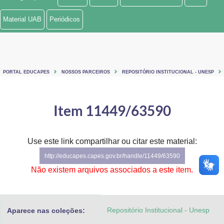
Ministério de Minas e Energia
Material UAB
Periódicos
Ministério da Ciência, Tecnologia, Inovações e Comunicações
Ministério do Meio Ambiente
PORTAL EDUCAPES
NOSSOS PARCEIROS
REPOSITÓRIO INSTITUCIONAL - UNESP
Ministério do Turismo
Ministério do Desenvolvimento Regional
Item 11449/63590
Controladoria-Geral da União
Use este link compartilhar ou citar este material:
Ministério da Mulher, da Família e dos Direitos Humanos
http://educapes.capes.gov.br/handle/11449/63590
Secretaria-Geral
Não existem arquivos associados a este item.
Secretaria de Governo
Repositório Institucional - Unesp
Aparece nas coleções:
Gabinete de Segurança Institucional