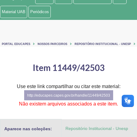
Ministério de Minas e Energia
Material UAB
Periódicos
Ministério da Ciência, Tecnologia, Inovações e Comunicações
Ministério do Meio Ambiente
PORTAL EDUCAPES
NOSSOS PARCEIROS
REPOSITÓRIO INSTITUCIONAL - UNESP
Ministério do Turismo
Ministério do Desenvolvimento Regional
Item 11449/42503
Controladoria-Geral da União
Use este link compartilhar ou citar este material:
Ministério da Mulher, da Família e dos Direitos Humanos
http://educapes.capes.gov.br/handle/11449/42503
Secretaria-Geral
Não existem arquivos associados a este item.
Secretaria de Governo
Repositório Institucional - Unesp
Aparece nas coleções:
Gabinete de Segurança Institucional