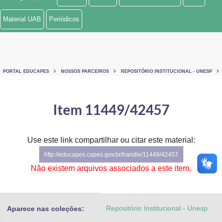
Ministério de Minas e Energia
Material UAB
Periódicos
Ministério da Ciência, Tecnologia, Inovações e Comunicações
Ministério do Meio Ambiente
PORTAL EDUCAPES
NOSSOS PARCEIROS
REPOSITÓRIO INSTITUCIONAL - UNESP
Ministério do Turismo
Ministério do Desenvolvimento Regional
Item 11449/42457
Controladoria-Geral da União
Use este link compartilhar ou citar este material:
Ministério da Mulher, da Família e dos Direitos Humanos
http://educapes.capes.gov.br/handle/11449/42457
Secretaria-Geral
Não existem arquivos associados a este item.
Secretaria de Governo
Repositório Institucional - Unesp
Aparece nas coleções:
Gabinete de Segurança Institucional