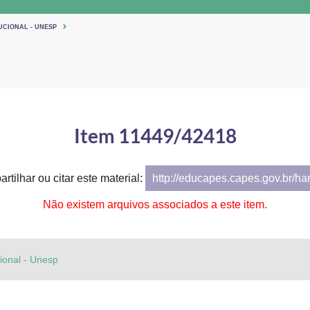
UCIONAL - UNESP
Item 11449/42418
rtilhar ou citar este material:
http://educapes.capes.gov.br/h
Não existem arquivos associados a este item.
cional - Unesp