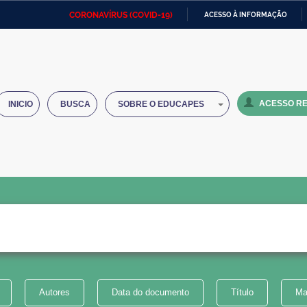
CORONAVÍRUS (COVID-19)
ACESSO À INFORMAÇÃO
Ministério da Defesa
Ministério das Relações
Mini
IR
Exteriores
PARA
O
Ministério da Cidadania
Ministério da Saúde
Mini
CONTEÚDO
ACESSO RE
INICIO
BUSCA
SOBRE O EDUCAPES
Ministério do Desenvolvimento
Controladoria-Geral da União
Minis
Regional
e do
Advocacia-Geral da União
Banco Central do Brasil
Plana
Autores
Data do documento
Título
Ma