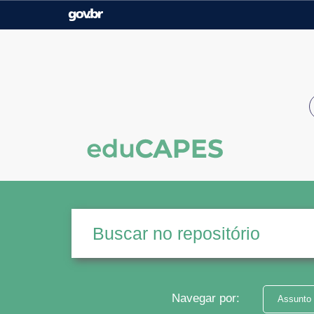
Casa Civil
Ministério da Justiça e
Segurança Pública
Ministério da Agricultura,
Ministério da Educação
Pecuária e Abastecimento
Ministério do Meio Ambiente
Ministério do Turismo
Secretaria de Governo
Gabinete de Segurança
Institucional
Navegar por:
Assunto