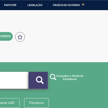
PARTICIPE
LEGISLAÇÃO
ÓRGÃOS DO GOVERNO
stério da Economia
Ministério da Infraestrutura
stério de Minas e Energia
Ministério da Ciência,
Tecnologia, Inovações e
Comunicações
STRITO
tério da Mulher, da Família
Secretaria-Geral
s Direitos Humanos
lto
terial UAB
Periódicos