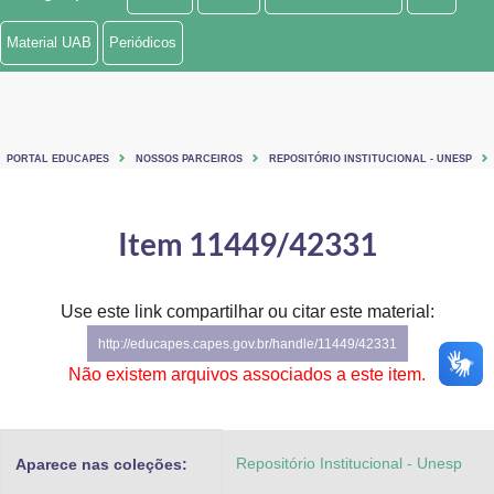
Ministério de Minas e Energia
Material UAB
Periódicos
Ministério da Ciência, Tecnologia, Inovações e Comunicações
Ministério do Meio Ambiente
PORTAL EDUCAPES
NOSSOS PARCEIROS
REPOSITÓRIO INSTITUCIONAL - UNESP
Ministério do Turismo
Ministério do Desenvolvimento Regional
Item 11449/42331
Controladoria-Geral da União
Use este link compartilhar ou citar este material:
Ministério da Mulher, da Família e dos Direitos Humanos
http://educapes.capes.gov.br/handle/11449/42331
Secretaria-Geral
Não existem arquivos associados a este item.
Secretaria de Governo
Repositório Institucional - Unesp
Aparece nas coleções:
Gabinete de Segurança Institucional