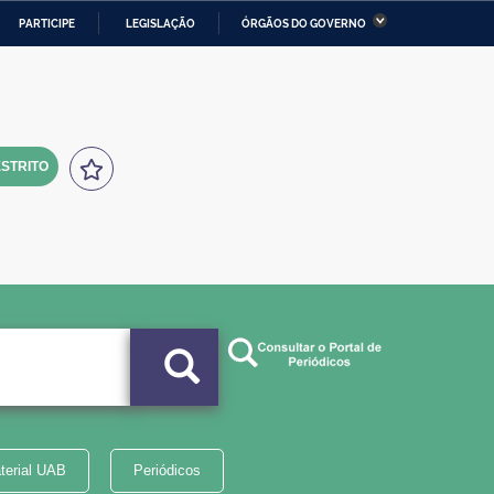
PARTICIPE
LEGISLAÇÃO
ÓRGÃOS DO GOVERNO
stério da Economia
Ministério da Infraestrutura
stério de Minas e Energia
Ministério da Ciência,
Tecnologia, Inovações e
Comunicações
STRITO
tério da Mulher, da Família
Secretaria-Geral
s Direitos Humanos
lto
terial UAB
Periódicos