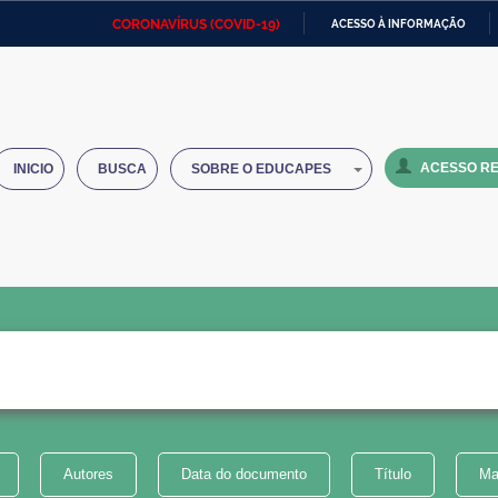
CORONAVÍRUS (COVID-19)
ACESSO À INFORMAÇÃO
Ministério da Defesa
Ministério das Relações
Mini
IR
Exteriores
PARA
O
Ministério da Cidadania
Ministério da Saúde
Mini
CONTEÚDO
ACESSO RE
INICIO
BUSCA
SOBRE O EDUCAPES
Ministério do Desenvolvimento
Controladoria-Geral da União
Minis
Regional
e do
Advocacia-Geral da União
Banco Central do Brasil
Plana
Autores
Data do documento
Título
Ma