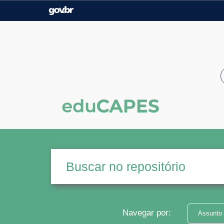
Casa Civil
Ministério da Justiça e
Segurança Pública
Ministério da Agricultura,
Ministério da Educação
Pecuária e Abastecimento
Ministério do Meio Ambiente
Ministério do Turismo
Secretaria de Governo
Gabinete de Segurança
Institucional
Navegar por:
Assunto