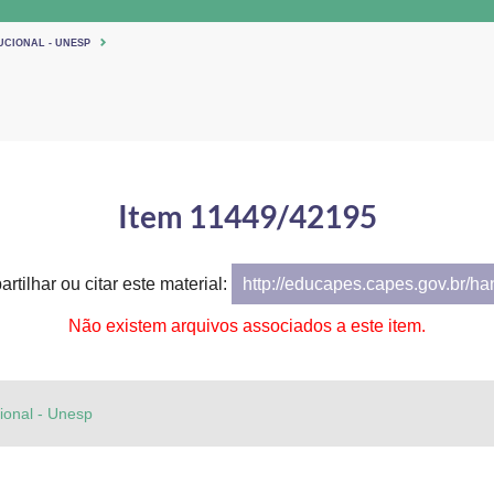
UCIONAL - UNESP
Item 11449/42195
rtilhar ou citar este material:
http://educapes.capes.gov.br/h
Não existem arquivos associados a este item.
cional - Unesp