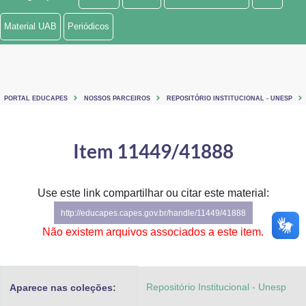
Ministério de Minas e Energia
Material UAB
Periódicos
Ministério da Ciência, Tecnologia, Inovações e Comunicações
Ministério do Meio Ambiente
PORTAL EDUCAPES
NOSSOS PARCEIROS
REPOSITÓRIO INSTITUCIONAL - UNESP
Ministério do Turismo
Ministério do Desenvolvimento Regional
Item 11449/41888
Controladoria-Geral da União
Use este link compartilhar ou citar este material:
Ministério da Mulher, da Família e dos Direitos Humanos
http://educapes.capes.gov.br/handle/11449/41888
Secretaria-Geral
Não existem arquivos associados a este item.
Secretaria de Governo
Repositório Institucional - Unesp
Aparece nas coleções:
Gabinete de Segurança Institucional