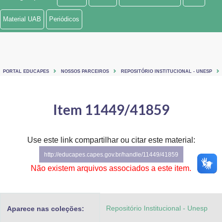
Ministério de Minas e Energia
Material UAB
Periódicos
Ministério da Ciência, Tecnologia, Inovações e Comunicações
Ministério do Meio Ambiente
PORTAL EDUCAPES
NOSSOS PARCEIROS
REPOSITÓRIO INSTITUCIONAL - UNESP
Ministério do Turismo
Ministério do Desenvolvimento Regional
Item 11449/41859
Controladoria-Geral da União
Use este link compartilhar ou citar este material:
Ministério da Mulher, da Família e dos Direitos Humanos
http://educapes.capes.gov.br/handle/11449/41859
Secretaria-Geral
Não existem arquivos associados a este item.
Secretaria de Governo
Repositório Institucional - Unesp
Aparece nas coleções:
Gabinete de Segurança Institucional