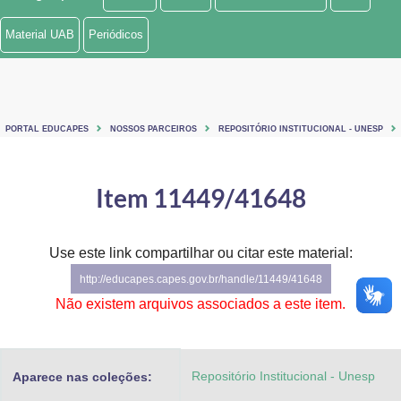
Ministério de Minas e Energia
Material UAB
Periódicos
Ministério da Ciência, Tecnologia, Inovações e Comunicações
Ministério do Meio Ambiente
PORTAL EDUCAPES
NOSSOS PARCEIROS
REPOSITÓRIO INSTITUCIONAL - UNESP
Ministério do Turismo
Ministério do Desenvolvimento Regional
Item 11449/41648
Controladoria-Geral da União
Use este link compartilhar ou citar este material:
Ministério da Mulher, da Família e dos Direitos Humanos
http://educapes.capes.gov.br/handle/11449/41648
Secretaria-Geral
Não existem arquivos associados a este item.
Secretaria de Governo
Repositório Institucional - Unesp
Aparece nas coleções:
Gabinete de Segurança Institucional