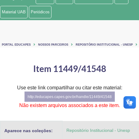
Ministério de Minas e Energia
Material UAB
Periódicos
Ministério da Ciência, Tecnologia, Inovações e Comunicações
Ministério do Meio Ambiente
PORTAL EDUCAPES
NOSSOS PARCEIROS
REPOSITÓRIO INSTITUCIONAL - UNESP
Ministério do Turismo
Ministério do Desenvolvimento Regional
Item 11449/41548
Controladoria-Geral da União
Use este link compartilhar ou citar este material:
Ministério da Mulher, da Família e dos Direitos Humanos
http://educapes.capes.gov.br/handle/11449/41548
Secretaria-Geral
Não existem arquivos associados a este item.
Secretaria de Governo
Repositório Institucional - Unesp
Aparece nas coleções:
Gabinete de Segurança Institucional