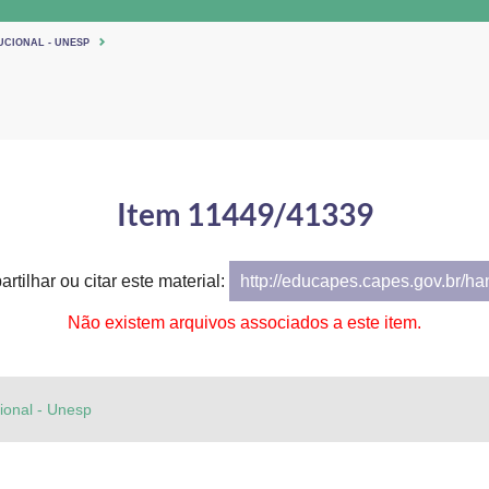
UCIONAL - UNESP
Item 11449/41339
rtilhar ou citar este material:
http://educapes.capes.gov.br/h
Não existem arquivos associados a este item.
cional - Unesp