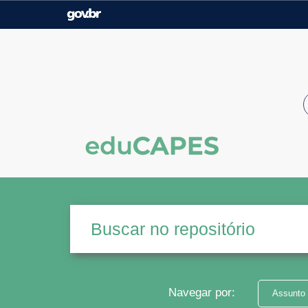
Casa Civil
Ministério da Justiça e
Segurança Pública
Ministério da Agricultura,
Ministério da Educação
Pecuária e Abastecimento
Ministério do Meio Ambiente
Ministério do Turismo
Secretaria de Governo
Gabinete de Segurança
Institucional
Navegar por:
Assunto