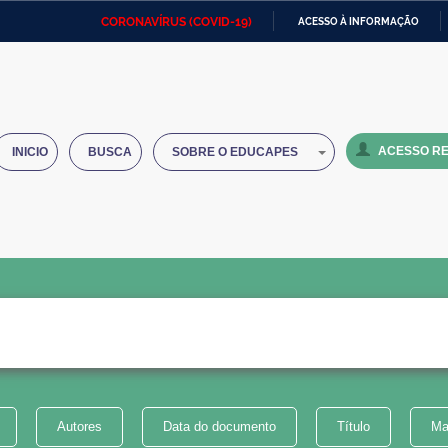
CORONAVÍRUS (COVID-19)
ACESSO À INFORMAÇÃO
Ministério da Defesa
Ministério das Relações
Mini
IR
Exteriores
PARA
O
Ministério da Cidadania
Ministério da Saúde
Mini
CONTEÚDO
ACESSO RE
INICIO
BUSCA
SOBRE O EDUCAPES
Ministério do Desenvolvimento
Controladoria-Geral da União
Minis
Regional
e do
Advocacia-Geral da União
Banco Central do Brasil
Plana
Autores
Data do documento
Título
Ma