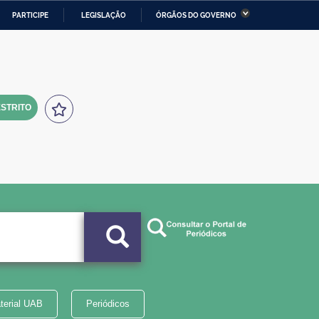
PARTICIPE
LEGISLAÇÃO
ÓRGÃOS DO GOVERNO
stério da Economia
Ministério da Infraestrutura
stério de Minas e Energia
Ministério da Ciência,
Tecnologia, Inovações e
Comunicações
STRITO
tério da Mulher, da Família
Secretaria-Geral
s Direitos Humanos
lto
terial UAB
Periódicos