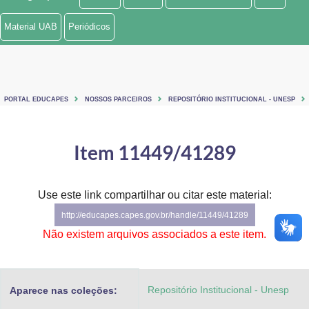
Ministério de Minas e Energia
Material UAB
Periódicos
Ministério da Ciência, Tecnologia, Inovações e Comunicações
Ministério do Meio Ambiente
PORTAL EDUCAPES
NOSSOS PARCEIROS
REPOSITÓRIO INSTITUCIONAL - UNESP
Ministério do Turismo
Ministério do Desenvolvimento Regional
Item 11449/41289
Controladoria-Geral da União
Use este link compartilhar ou citar este material:
Ministério da Mulher, da Família e dos Direitos Humanos
http://educapes.capes.gov.br/handle/11449/41289
Secretaria-Geral
Não existem arquivos associados a este item.
Secretaria de Governo
Repositório Institucional - Unesp
Aparece nas coleções:
Gabinete de Segurança Institucional