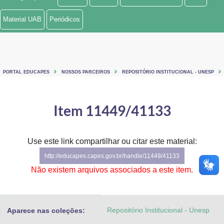
Ministério de Minas e Energia
Material UAB
Periódicos
Ministério da Ciência, Tecnologia, Inovações e Comunicações
Ministério do Meio Ambiente
PORTAL EDUCAPES
NOSSOS PARCEIROS
REPOSITÓRIO INSTITUCIONAL - UNESP
Ministério do Turismo
Ministério do Desenvolvimento Regional
Item 11449/41133
Controladoria-Geral da União
Use este link compartilhar ou citar este material:
Ministério da Mulher, da Família e dos Direitos Humanos
http://educapes.capes.gov.br/handle/11449/41133
Secretaria-Geral
Não existem arquivos associados a este item.
Secretaria de Governo
Repositório Institucional - Unesp
Aparece nas coleções:
Gabinete de Segurança Institucional