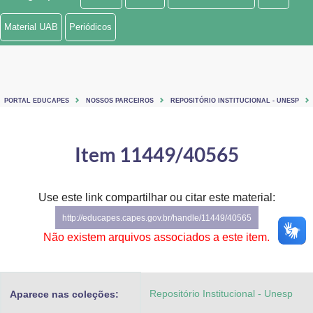
Ministério de Minas e Energia
Material UAB
Periódicos
Ministério da Ciência, Tecnologia, Inovações e Comunicações
Ministério do Meio Ambiente
PORTAL EDUCAPES
NOSSOS PARCEIROS
REPOSITÓRIO INSTITUCIONAL - UNESP
Ministério do Turismo
Ministério do Desenvolvimento Regional
Item 11449/40565
Controladoria-Geral da União
Use este link compartilhar ou citar este material:
Ministério da Mulher, da Família e dos Direitos Humanos
http://educapes.capes.gov.br/handle/11449/40565
Secretaria-Geral
Não existem arquivos associados a este item.
Secretaria de Governo
Repositório Institucional - Unesp
Aparece nas coleções:
Gabinete de Segurança Institucional