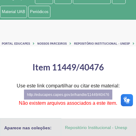
Ministério de Minas e Energia
Material UAB
Periódicos
Ministério da Ciência, Tecnologia, Inovações e Comunicações
Ministério do Meio Ambiente
PORTAL EDUCAPES
NOSSOS PARCEIROS
REPOSITÓRIO INSTITUCIONAL - UNESP
Ministério do Turismo
Ministério do Desenvolvimento Regional
Item 11449/40476
Controladoria-Geral da União
Use este link compartilhar ou citar este material:
Ministério da Mulher, da Família e dos Direitos Humanos
http://educapes.capes.gov.br/handle/11449/40476
Secretaria-Geral
Não existem arquivos associados a este item.
Secretaria de Governo
Repositório Institucional - Unesp
Aparece nas coleções:
Gabinete de Segurança Institucional