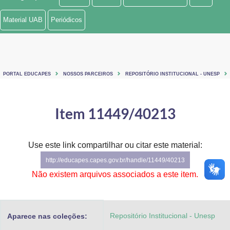
Ministério de Minas e Energia
Material UAB
Periódicos
Ministério da Ciência, Tecnologia, Inovações e Comunicações
Ministério do Meio Ambiente
PORTAL EDUCAPES
NOSSOS PARCEIROS
REPOSITÓRIO INSTITUCIONAL - UNESP
Ministério do Turismo
Ministério do Desenvolvimento Regional
Item 11449/40213
Controladoria-Geral da União
Use este link compartilhar ou citar este material:
Ministério da Mulher, da Família e dos Direitos Humanos
http://educapes.capes.gov.br/handle/11449/40213
Secretaria-Geral
Não existem arquivos associados a este item.
Secretaria de Governo
Repositório Institucional - Unesp
Aparece nas coleções:
Gabinete de Segurança Institucional