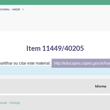
UCIONAL - UNESP
Item 11449/40205
rtilhar ou citar este material:
http://educapes.capes.gov.br/h
Idioma
cional - Unesp