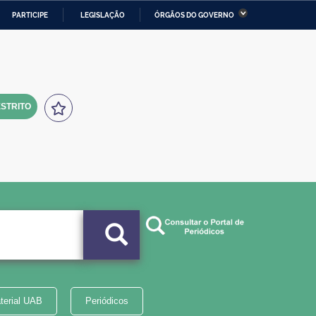
PARTICIPE
LEGISLAÇÃO
ÓRGÃOS DO GOVERNO
stério da Economia
Ministério da Infraestrutura
stério de Minas e Energia
Ministério da Ciência,
Tecnologia, Inovações e
Comunicações
STRITO
tério da Mulher, da Família
Secretaria-Geral
s Direitos Humanos
lto
terial UAB
Periódicos