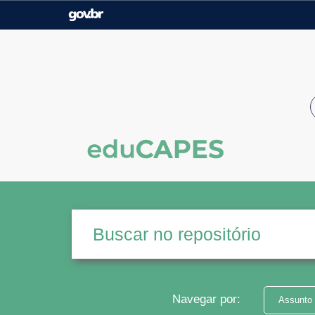
Casa Civil
Ministério da Justiça e
Segurança Pública
Ministério da Agricultura,
Ministério da Educação
Pecuária e Abastecimento
Ministério do Meio Ambiente
Ministério do Turismo
Secretaria de Governo
Gabinete de Segurança
Institucional
Navegar por:
Assunto