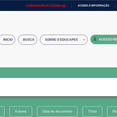
CORONAVÍRUS (COVID-19)
ACESSO À INFORMAÇÃO
Ministério da Defesa
Ministério das Relações
Mini
IR
Exteriores
PARA
O
Ministério da Cidadania
Ministério da Saúde
Mini
CONTEÚDO
ACESSO RE
INICIO
BUSCA
SOBRE O EDUCAPES
Ministério do Desenvolvimento
Controladoria-Geral da União
Minis
Regional
e do
Advocacia-Geral da União
Banco Central do Brasil
Plana
Autores
Data do documento
Título
Ma