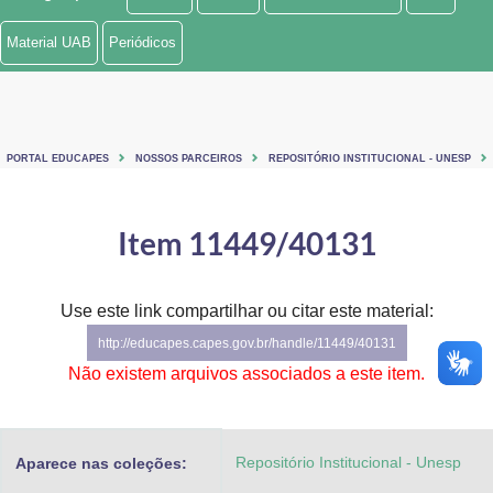
Ministério de Minas e Energia
Material UAB
Periódicos
Ministério da Ciência, Tecnologia, Inovações e Comunicações
Ministério do Meio Ambiente
PORTAL EDUCAPES
NOSSOS PARCEIROS
REPOSITÓRIO INSTITUCIONAL - UNESP
Ministério do Turismo
Ministério do Desenvolvimento Regional
Item 11449/40131
Controladoria-Geral da União
Use este link compartilhar ou citar este material:
Ministério da Mulher, da Família e dos Direitos Humanos
http://educapes.capes.gov.br/handle/11449/40131
Secretaria-Geral
Não existem arquivos associados a este item.
Secretaria de Governo
Repositório Institucional - Unesp
Aparece nas coleções:
Gabinete de Segurança Institucional