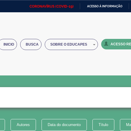
CORONAVÍRUS (COVID-19)
ACESSO À INFORMAÇÃO
Ministério da Defesa
Ministério das Relações
Mini
IR
Exteriores
PARA
O
Ministério da Cidadania
Ministério da Saúde
Mini
CONTEÚDO
ACESSO RE
INICIO
BUSCA
SOBRE O EDUCAPES
Ministério do Desenvolvimento
Controladoria-Geral da União
Minis
Regional
e do
Advocacia-Geral da União
Banco Central do Brasil
Plana
Autores
Data do documento
Título
Ma