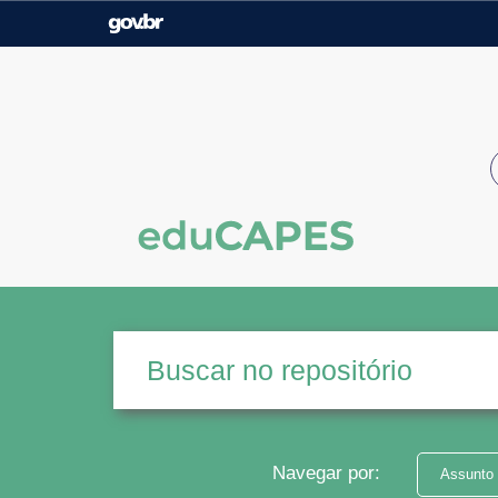
Casa Civil
Ministério da Justiça e
Segurança Pública
Ministério da Agricultura,
Ministério da Educação
Pecuária e Abastecimento
Ministério do Meio Ambiente
Ministério do Turismo
Secretaria de Governo
Gabinete de Segurança
Institucional
Navegar por:
Assunto