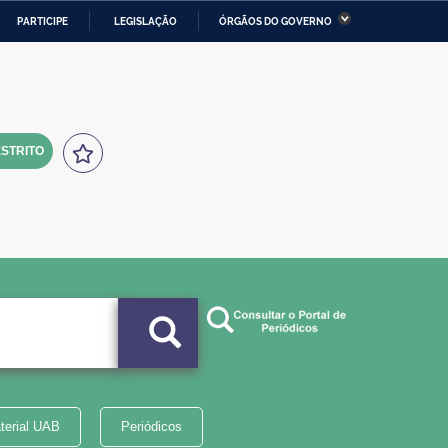
PARTICIPE
LEGISLAÇÃO
ÓRGÃOS DO GOVERNO
stério da Economia
Ministério da Infraestrutura
stério de Minas e Energia
Ministério da Ciência,
Tecnologia, Inovações e
Comunicações
STRITO
tério da Mulher, da Família
Secretaria-Geral
s Direitos Humanos
lto
terial UAB
Periódicos