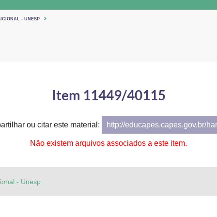
UCIONAL - UNESP
Item 11449/40115
rtilhar ou citar este material:
http://educapes.capes.gov.br/h
Não existem arquivos associados a este item.
cional - Unesp