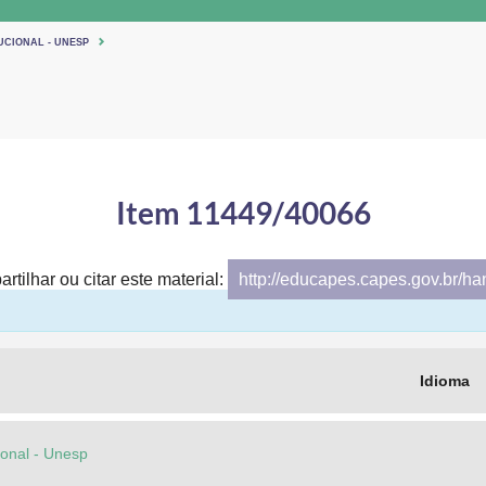
UCIONAL - UNESP
Item 11449/40066
rtilhar ou citar este material:
http://educapes.capes.gov.br/h
Idioma
cional - Unesp