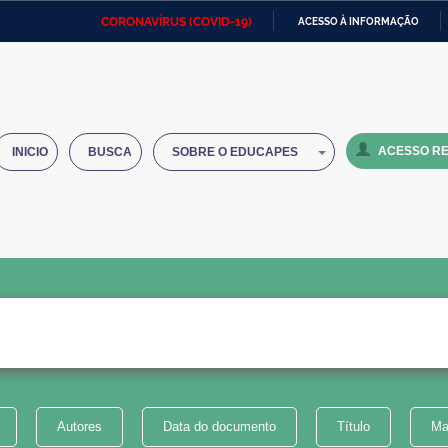
CORONAVÍRUS (COVID-19)
ACESSO À INFORMAÇÃO
Ministério da Defesa
Ministério das Relações
Mini
IR
Exteriores
PARA
O
Ministério da Cidadania
Ministério da Saúde
Mini
CONTEÚDO
ACESSO RE
INICIO
BUSCA
SOBRE O EDUCAPES
Ministério do Desenvolvimento
Controladoria-Geral da União
Minis
Regional
e do
Advocacia-Geral da União
Banco Central do Brasil
Plana
Autores
Data do documento
Título
Ma