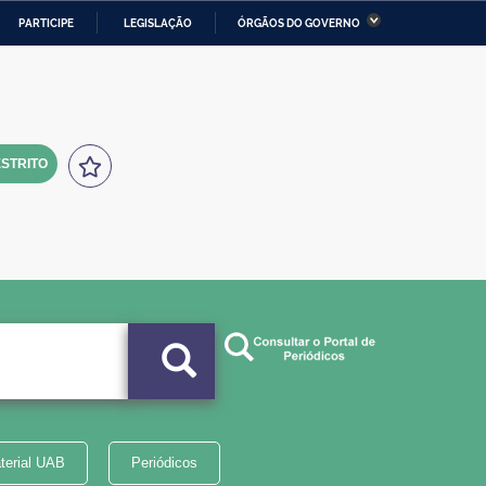
PARTICIPE
LEGISLAÇÃO
ÓRGÃOS DO GOVERNO
stério da Economia
Ministério da Infraestrutura
stério de Minas e Energia
Ministério da Ciência,
Tecnologia, Inovações e
Comunicações
STRITO
tério da Mulher, da Família
Secretaria-Geral
s Direitos Humanos
lto
terial UAB
Periódicos