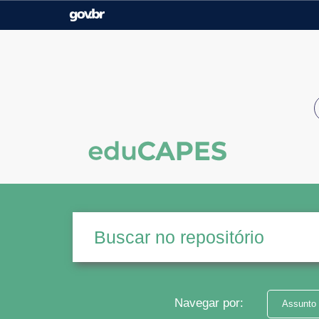
Casa Civil
Ministério da Justiça e
Segurança Pública
Ministério da Agricultura,
Ministério da Educação
Pecuária e Abastecimento
Ministério do Meio Ambiente
Ministério do Turismo
Secretaria de Governo
Gabinete de Segurança
Institucional
Navegar por:
Assunto