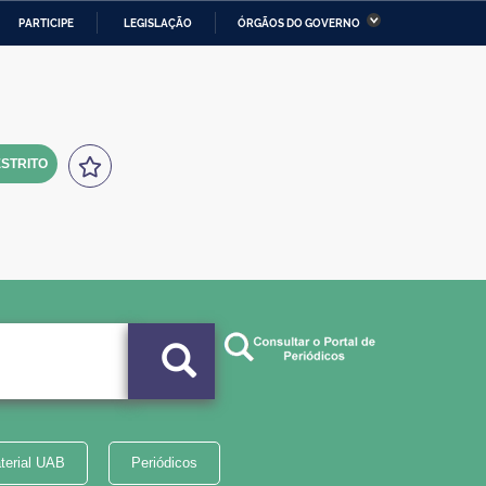
PARTICIPE
LEGISLAÇÃO
ÓRGÃOS DO GOVERNO
stério da Economia
Ministério da Infraestrutura
stério de Minas e Energia
Ministério da Ciência,
Tecnologia, Inovações e
Comunicações
STRITO
tério da Mulher, da Família
Secretaria-Geral
s Direitos Humanos
lto
terial UAB
Periódicos