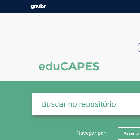
Casa Civil
Ministério da Justiça e
Segurança Pública
Ministério da Agricultura,
Ministério da Educação
Pecuária e Abastecimento
Ministério do Meio Ambiente
Ministério do Turismo
Secretaria de Governo
Gabinete de Segurança
Institucional
Navegar por:
Assunto