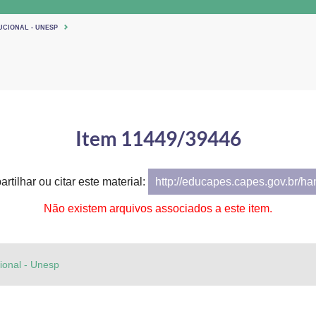
UCIONAL - UNESP
Item 11449/39446
rtilhar ou citar este material:
http://educapes.capes.gov.br/h
Não existem arquivos associados a este item.
cional - Unesp