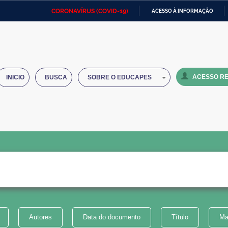
CORONAVÍRUS (COVID-19)
ACESSO À INFORMAÇÃO
Ministério da Defesa
Ministério das Relações
Mini
IR
Exteriores
PARA
O
Ministério da Cidadania
Ministério da Saúde
Mini
CONTEÚDO
ACESSO RE
INICIO
BUSCA
SOBRE O EDUCAPES
Ministério do Desenvolvimento
Controladoria-Geral da União
Minis
Regional
e do
Advocacia-Geral da União
Banco Central do Brasil
Plana
Autores
Data do documento
Título
Ma